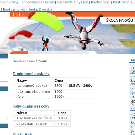
u do Prahy
|
Tandemové seskoky
|
Paraškola Odyssey
|
Květinářství
|
Boot camp s 
|
Boot camp with Hanka Dvorska
Ak
Úvodní strana
/ Ceník
u
JA
CE
Tandemové seskoky
Fl
Název
Cena
lib
ob
tandemový seskok
3800,-
-
SLEVA - 3690,-
V 
záznam: video + foto
1900,-
tý
foto
1800,-
na 
NO
Če
Individuální seskoky
Kr
Název
Cena
V
i 
1 seskok včetně teorie
3 000,-
Sk
každý další seskok
1 200,-
2,
Sk
Kursy AFF