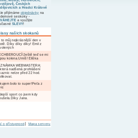
líně, Mostě, Hořovicích,
ostějově, Českých
dějovicích a Hradci Králové
ále přijímáme
objednávky
na
ndemové seskoky -
VÁHEJTE
a využijte
učasné
SLEVY
!
lasy našich skokanů
 to můj nejkrásnější den v
otě. Díky díky díky! Emil z
volených
ECHBEROUCÍ!Ještě teď se mi
epou kolena.Umíš! Eliška
ZNÁMKA WEBMASTERA:
která nadšená prohlášení
kaznic nelze před 22 hod.
likovat.
kujem bolo to super!Peťa z
vic
jlepší sport co jsem kdy
oušela.Díky Jana.
í o přístupnosti
Mapa serveru