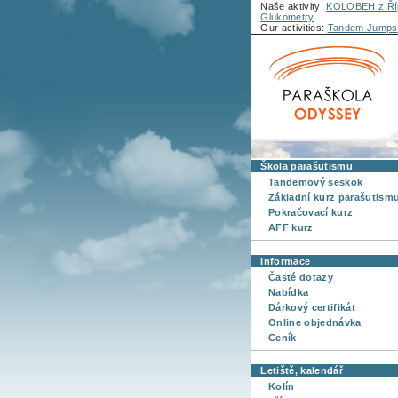
Naše aktivity:
KOLOBEH z Říp
Glukometry
Our activities:
Tandem Jumps
Škola parašutismu
Tandemový seskok
Základní kurz parašutism
Pokračovací kurz
AFF kurz
Informace
Časté dotazy
Nabídka
Dárkový certifikát
Online objednávka
Ceník
Letiště, kalendář
Kolín