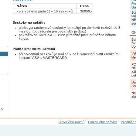
Ko
Pr
Název
Cena
Bu
kurs volného pádu (1 + 10 seskoků)
38000,-
St
ta
NE
Seskoky na splátky
so
platbu za tandemové seskoky je možné po domluvě rozložit do 3
měsíců. (potřebujete jen občanský průkaz)
Oh
pokračovací kurz a AFF kurz je možné platit průběžne během
kurzu.
Byl
živ
Vy
Platba kreditními kartami
!D
při objednání seskoků je možné v naší kanceláři platit kreditními
kl
kartami VISA a MASTERCARD
PO
Ně
zá
pub
Da
Le
Ne
zk
 5
Slovníček pojmů
Online objednávka
Prohlášen