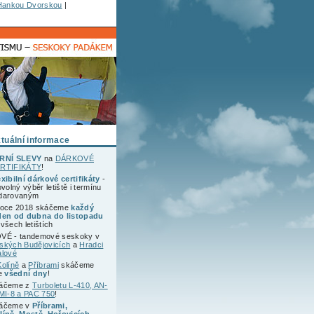
Hankou Dvorskou
|
tuální informace
RNÍ SLEVY
na
DÁRKOVÉ
RTIFIKÁTY
!
exibilní dárkové certifikáty
-
ovolný výběr letiště i termínu
darovaným
roce 2018 skáčeme
každý
den od dubna do listopadu
všech letištích
VÉ - tandemové seskoky v
ských Budějovicích
a
Hradci
álové
Kolíně
a
Příbrami
skáčeme
ve
všední dny
!
áčeme z
Turboletu L-410, AN-
 MI-8 a PAC 750
!
áčeme v
Příbrami,