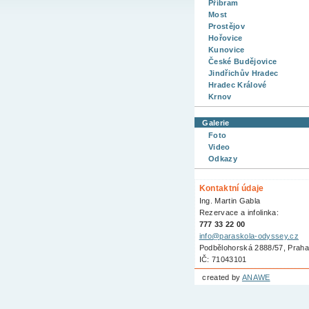
Příbram
Most
Prostějov
Hořovice
Kunovice
České Budějovice
Jindřichův Hradec
Hradec Králové
Krnov
Galerie
Foto
Video
Odkazy
Kontaktní údaje
Ing. Martin Gabla
Rezervace a infolinka:
777 33 22 00
info@paraskola-odyssey.cz
Podbělohorská 2888/57, Praha
IČ: 71043101
created by
ANAWE