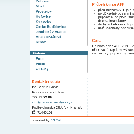
Příbram
Průběh kurzu AFF
Most
před kurzem AFF je nu
Prostějov
po důkladné pozemní př
Hořovice
připraveni na první sa
dvěma instruktory
Kunovice
druhý a třetí seskok p
České Budějovice
další seskoky absolvu
Jindřichův Hradec
Hradec Králové
Cena
Krnov
Celková cena AFF kurzu je
přípravu, 1 tandemový se
Galerie
instruktory, půjčení vybave
Foto
Video
Odkazy
Kontaktní údaje
Ing. Martin Gabla
Rezervace a infolinka:
777 33 22 00
info@paraskola-odyssey.cz
Podbělohorská 2888/57, Praha 5
IČ: 71043101
created by
ANAWE