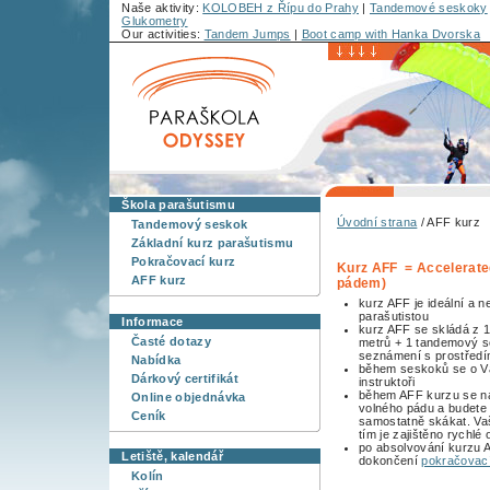
Naše aktivity:
KOLOBEH z Řípu do Prahy
|
Tandemové seskoky
Glukometry
Our activities:
Tandem Jumps
|
Boot camp with Hanka Dvorska
Škola parašutismu
Úvodní strana
/ AFF kurz
Tandemový seskok
Základní kurz parašutismu
Pokračovací kurz
Kurz AFF = Accelerated
AFF kurz
pádem)
kurz AFF je ideální a n
parašutistou
Informace
kurz AFF se skládá z
Časté dotazy
metrů + 1 tandemový se
seznámení s prostředí
Nabídka
během seskoků se o Vá
Dárkový certifikát
instruktoři
během AFF kurzu se na
Online objednávka
volného pádu a budete
Ceník
samostatně skákat. Va
tím je zajištěno rychl
po absolvování kurzu A
Letiště, kalendář
dokončení
pokračovac
Kolín