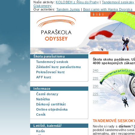
Naše aktivity:
KOLOBEH z Řípu do Prahy
|
Tandemové seskoky
Glukometry
Our activities:
Tandem Jumps
|
Boot camp with Hanka Dvorska
Škola parašutismu
Škola skoku padákem. Uži
Tandemový seskok
4000 spokojených zákazn
Základní kurz parašutismu
Pokračovací kurz
AFF kurz
Informace
Časté dotazy
Nabídka
Dárkový certifikát
Online objednávka
Ceník
TANDEMOVÉ SESKOKY -
Letiště, kalendář
Nevíte si rady s
dárkem
?
podobě tandemového sesko
Kolín
adrenalinu, ale i nezapome