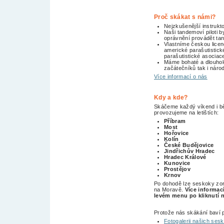
Proč skákat s námi?
Nejzkušenější instrukt
Naši tandemoví piloti by
oprávnění provádět t
Vlastníme českou licen
americké parašutistick
parašutistické asociac
Máme bohaté a dlouhole
začátečníků tak i náro
Více informací o nás
Kdy a kde?
Skáčeme každý víkend i 
provozujeme na letištích:
Příbram
Most
Hořovice
Kolín
České Budějovice
Jindřichův Hradec
Hradec Králové
Kunovice
Prostějov
Krnov
Po dohodě lze seskoky zorg
na Moravě.
Více informací
levém menu po kliknutí n
Protože nás skákání baví p
Fotogalerii našich ses