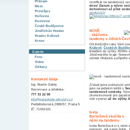
Příbram
certifikát na tandemový s
dnes
!
Datum a místo ses
Most
dohodnout až před ses
Prostějov
seskocích
Hořovice
Kunovice
České Budějovice
NOVĚ
Jindřichův Hradec
- skáčeme
Hradec Králové
tandemy v Jižních Če
Krnov
Od letošního roku Vám no
Králové
,
Českých Budějo
letadlem do výšky 4000m s
Galerie
Jihočeského kraje. Nenecht
Foto
zámek Hluboká a přijeďte s
Video
Odkazy
Kontaktní údaje
Ing. Martin Gabla
Získali jsme exkluzivní sm
jako na jediném letišti v
Se
Rezervace a infolinka:
tandemové seskoky
. Nov
777 33 22 00
zkonstruované pro parašu
zde vynese
až do výšky 
info@paraskola-odyssey.cz
Podbělohorská 2888/57, Praha 5
IČ: 71043101
Iveta
Bartošová skočila s
námi na tandemu
Iveta Bartošová si s námi 
nakonec, jak sama řekla, t