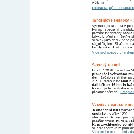
v životě.
Fotoseriál jejích seskoků 
Tandemové seskoky + 1
Vychutnejte si zcela v po
Pomocí speciálního padáko
provést tandemový
seskok
kdykoliv před tím. Splňte s
seskok jako dárek nebo po
rámci školení. Skáčeme na 
každý víkend
od dubna až
Více podrobností o tande
Světový rekord
Dne 5.7.2008 proběhl na S
překonání světového rek
den
. Začalo se skákat po
21:10. Parašutisté
Martin 
dali během 16 hodin kaž
Rekord je též unikátní v t
přesnost přistání.
Fotograf
Výcviky v parašutism
Jednodenní kurs
zakonče
seskoky
z výšky 1200 m n
otevřením. Skvělý způsob 
parašutismem.
Kurs je ur
Kurs zrychleného volné
se stát sportovním parašut
Více podrobností o individ